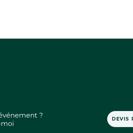
 événement ?
DEVIS
-moi